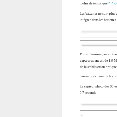
l'iPh
moins de temps que
Les batteries ne sont plus
intégrée dans les batteries.
Photo. Samsung aurait tra
capteur avant est de 1,9 
de la stabilisation optique 
Samsung s'amuse de la co
Le capteur photo des S6 es
0,7 seconde.
Mettre en pause la lecture de la vidéo : La Home View sur Apple Vision Pro