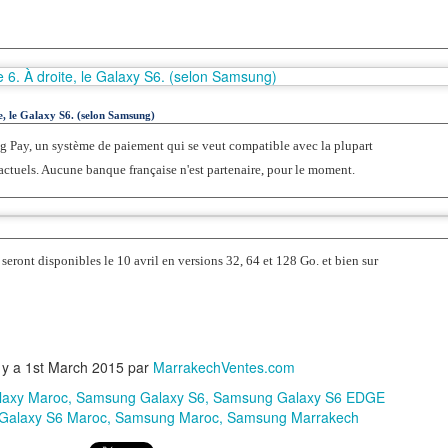
Conçu sur les bases de macOS, iOS et iPadOS, visionOS est le premier sys
monde et intègre de façon fluide les contenus numériques au monde réel.
« Ce jour marque le début d’une nouvelle ère p
déclaré Tim Cook, CEO d’Apple. « Tout com
e, le Galaxy S6. (selon Samsung)
découvrir l’informatique personnelle et l’iPhon
Pay, un système de paiement qui se veut compatible avec la plupart
Apple Vision Pro nous fait découvrir l’informa
ctuels. Aucune banque française n'est partenaire, pour le moment.
s’appuyant sur des décennies d’innovation A
années d’avance et est différent de tout ce 
présent, inaugurant un nouveau mode d’interac
eront disponibles le 10 avril en versions 32, 64 et 128 Go. et bien sur
des milliers d’innovations de pointe. Il offre à
incroyables à nos clients et de nouv
enthousiasmantes à nos développeurs. »
l y a
1st March 2015
par
MarrakechVentes.com
«Pour créer notre premier ordinateur spatia
axy Maroc
Samsung Galaxy S6
Samsung Galaxy S6 EDGE
preuve d’une capacité à inventer couvran
Galaxy S6 Maroc
Samsung Maroc
Samsung Marrakech
aspect du système », a déclaré Mike Rockwell