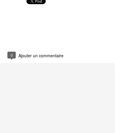
Technology Development Group d’Apple. « Via 
entre le matériel et le logiciel, nous avons con
indépendant dans un format compact portable. 
électronique personnel le plus avancé à ce jour
0
Ajouter un commentaire