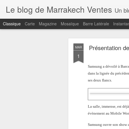
Le blog de Marrakech Ventes
Un b
Classique
Carte
Magazine
Mosaïque
Barre Latérale
Instanta
Présentation d
MAR
1
Samsung a dévoilé à Barce
dans la lignée du précéden
Voici A
FEB
ses deux flancs.
22
La salle, immense, est déj
évènement au Mobile Wor
Samsung ouvre son show ave