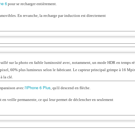
one 6
pour se recharger entièrement.
 amovibles. En revanche, la recharge par induction est directement
vaillé sur la photo en faible luminosité avec, notamment, un mode HDR en temps ré
Mpixel, 60% plus lumineux selon le fabricant. Le capteur principal grimpe à 16 Mpi
à la clé.
l'iPhone 6 Plus
mparaison avec
, qu'il descend en flèche.
t en veille permanente, ce qui leur permet de déclencher en seulement