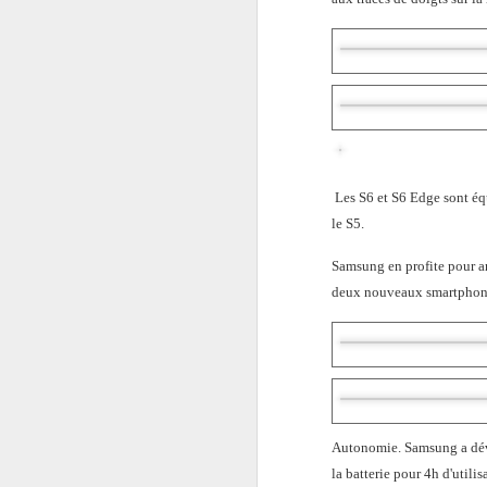
Les S6 et S6 Edge sont éq
le S5.
Samsung en profite pour a
deux nouveaux smartphon
Autonomie. Samsung a dév
la batterie pour 4h d'utili