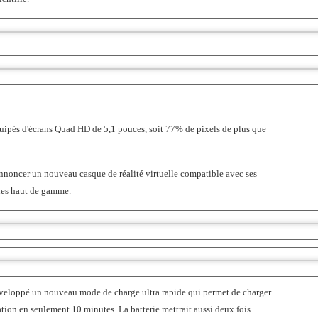
dimensions, contrôlée par les moyens d’interact
les plus intuitifs possibles : les yeux, l
l’utilisateur. Avec visionOS, le premier systèm
au monde, Vision Pro permet aux utilisateur
contenus numériques comme s’ils étaient ré
leur espace. Le design avant-gardiste de Visi
système d’affichage ultra-haute résolution, av
uipés d'écrans Quad HD de 5,1 pouces, soit 77% de pixels de plus que
répartis sur deux écrans, et d’une puce Apple
un design unique à deux puces afin de d
l’utilisateur que chaque expérience se déro
nnoncer un nouveau casque de réalité virtuelle compatible avec ses
es haut de gamme.
temps réel.
eloppé un nouveau mode de charge ultra rapide qui permet de charger
sation en seulement 10 minutes. La batterie mettrait aussi deux fois