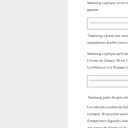
Samsung explique avoir to
gamme.
"Samsung a porté une atten
smartphone
double curve
Samsung explique qu'il faut
L'écran du Galaxy S6 est Co
La référence à la Pomme es
Samsung parle du gros trava
Les rebords courbés du Edg
exemple. Ils peuvent aussi
d'empreintes digitales sem
aux traces de doigts sur la 