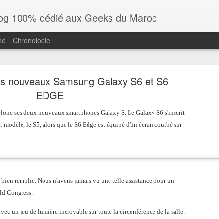
log 100% dédié aux Geeks du Maroc
né
Chronologie
es nouveaux Samsung Galaxy S6 et S6
EDGE
lone ses deux nouveaux smartphones Galaxy S. Le Galaxy S6 s'inscrit
t modèle, le S5, alors que le S6 Edge est équipé d'un écran courbé sur
pple Vision Pro : le premier ordinateur spatial d’Ap
Voici Apple Visio
premier ordinateu
à bien remplie. Nous n'avons jamais vu une telle assistance pour un
ld Congress.
d’Apple
c un jeu de lumière incroyable sur toute la circonférence de la salle.