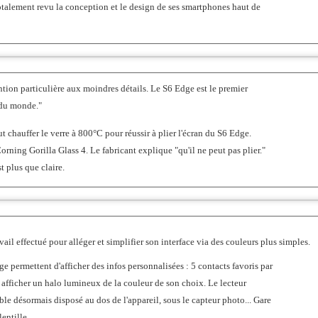
talement revu la conception et le design de ses smartphones haut de
tion particulière aux moindres détails. Le S6 Edge est le premier
du monde."
 chauffer le verre à 800°C pour réussir à plier l'écran du S6 Edge.
Apple Vision Pro inaugure l’ère de l’informatique spatiale.
rning Gorilla Glass 4. Le fabricant explique "qu'il ne peut pas plier."
t plus que claire.
Apple a dévoilé aujourd’
CUPERTINO, CALIFORNIE
ordinateur spatial révolutionnaire qui intèg
contenus numériques au monde réel, tou
utilisateurs d’être présents et connectés 
il effectué pour alléger et simplifier son interface via des couleurs plus simples.
entourent. Vision Pro donne naissance à un e
e permettent d'afficher des infos personnalisées : 5 contacts favoris par
les applications qui peut s’étendre au-delà de
 afficher un halo lumineux de la couleur de son choix. Le lecteur
classique et introduit une interface utilisate
ble désormais disposé au dos de l'appareil, sous le capteur photo... Gare
lentille.