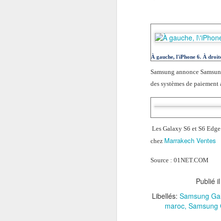
À gauche, l'iPhone 6. À droit
Samsung annonce Samsung 
des systèmes de paiement a
Les Galaxy S6 et S6 Edge s
Marrakech Ventes
chez
Source : 01NET.COM
Publié i
Libellés:
Samsung Gal
maroc
Samsung 