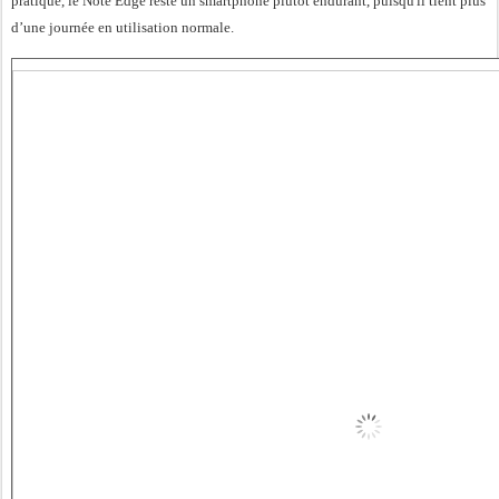
pratique, le Note Edge reste un smartphone plutôt endurant, puisqu'il tient plus
d’une journée en utilisation normale.